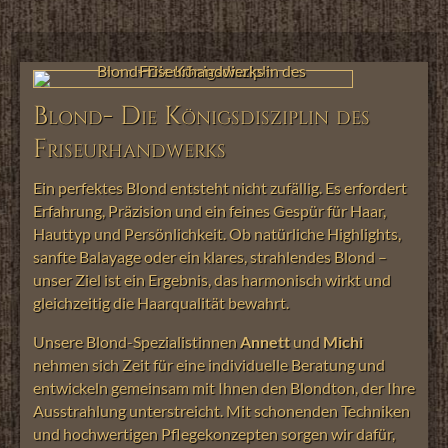
Blond- Die Königsdisziplin des
Friseurhandwerks
Ein perfektes Blond entsteht nicht zufällig. Es erfordert
Erfahrung, Präzision und ein feines Gespür für Haar,
Hauttyp und Persönlichkeit. Ob natürliche Highlights,
sanfte Balayage oder ein klares, strahlendes Blond –
unser Ziel ist ein Ergebnis, das harmonisch wirkt und
gleichzeitig die Haarqualität bewahrt.
Unsere Blond-Spezialistinnen
Annett
und
Michi
nehmen sich Zeit für eine individuelle Beratung und
entwickeln gemeinsam mit Ihnen den Blondton, der Ihre
Ausstrahlung unterstreicht. Mit schonenden Techniken
und hochwertigen Pflegekonzepten sorgen wir dafür,