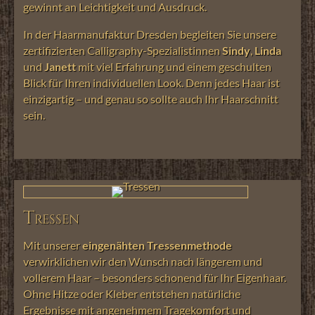
gewinnt an Leichtigkeit und Ausdruck.
In der Haarmanufaktur Dresden begleiten Sie unsere
zertifizierten Calligraphy-Spezialistinnen
Sindy
,
Linda
und
Janett
mit viel Erfahrung und einem geschulten
Blick für Ihren individuellen Look. Denn jedes Haar ist
einzigartig – und genau so sollte auch Ihr Haarschnitt
sein.
Tressen
Mit unserer
eingenähten Tressenmethode
verwirklichen wir den Wunsch nach längerem und
vollerem Haar – besonders schonend für Ihr Eigenhaar.
Ohne Hitze oder Kleber entstehen natürliche
Ergebnisse mit angenehmem Tragekomfort und