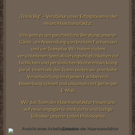
„Think Big“ – Verstärke unser Erfolgsteam in der
neuen Haarmanufaktur.
Uns geht es um ganzheitliche Beratung unserer
Gäste, um Anwendung von breitem Fachwissen
und um Teamplay. Wir haben zudem
verschiedenen Spezialisierungsmöglichkeiten zur
fachlichen und persönlichen Weiterentwicklung
parat. Innerhalb des Teams bieten wir eine hohe
Verantwortung im eigenen Fachbereich.
Bewerbung schnell und unkompliziert gerne per
E-Mail.
Wir das Team der Haarmanufaktur freuen uns
auf neue, engagierte, motivierte und lustige
Teilhaber unserer tollen Philosophie.