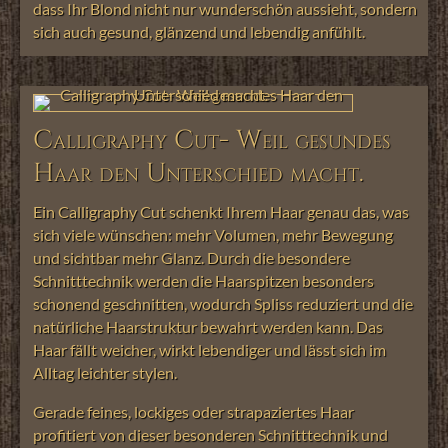
dass Ihr Blond nicht nur wunderschön aussieht, sondern
sich auch gesund, glänzend und lebendig anfühlt.
Calligraphy Cut- Weil gesundes
Haar den Unterschied macht.
Ein Calligraphy Cut schenkt Ihrem Haar genau das, was
sich viele wünschen: mehr Volumen, mehr Bewegung
und sichtbar mehr Glanz. Durch die besondere
Schnitttechnik werden die Haarspitzen besonders
schonend geschnitten, wodurch Spliss reduziert und die
natürliche Haarstruktur bewahrt werden kann. Das
Haar fällt weicher, wirkt lebendiger und lässt sich im
Alltag leichter stylen.
Gerade feines, lockiges oder strapaziertes Haar
profitiert von dieser besonderen Schnitttechnik und