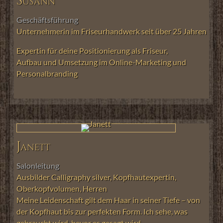
Susann
Geschäftsführung
Unternehmerin im Friseurhandwerk seit über 25 Jahren
Expertin für deine Positionierung als Friseur,
Aufbau und Umsetzung im Online-Marketing und
Personalbranding
Janett
Salonleitung
Ausbilder Calligraphy silver, Kopfhautexpertin,
Oberkopfvolumen, Herren
Meine Leidenschaft gilt dem Haar in seiner Tiefe – von
der Kopfhaut bis zur perfekten Form. Ich sehe, was
gebraucht wird, bevor es gesagt wird.