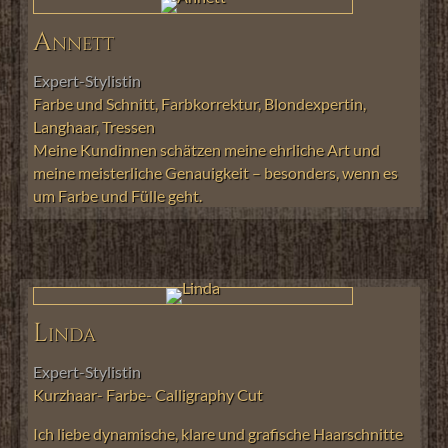
Annett
Expert-Stylistin
Farbe und
Schnitt,
Farbkorrektur, Blondexpertin,
Langhaar, Tressen
Meine Kundinnen schätzen meine ehrliche Art und
meine meisterliche Genauigkeit – besonders, wenn es
um Farbe und Fülle geht.
Linda
Expert-Stylistin
Kurzhaar- Farbe- Calligraphy Cut
Ich liebe dynamische, klare und grafische Haarschnitte