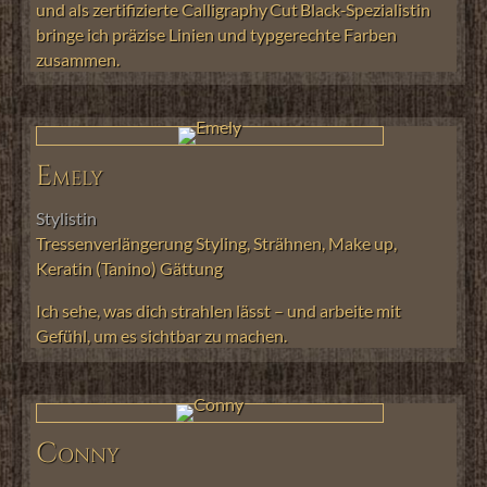
und als zertifizierte Calligraphy Cut Black‑Spezialistin
bringe ich präzise Linien und typgerechte Farben
zusammen.
Emely
Stylistin
Tressenverlängerung
Styling, Strähnen,
Make up,
Keratin (Tanino) Gättung
Ich sehe, was dich strahlen lässt – und arbeite mit
Gefühl, um es sichtbar zu machen.
Conny